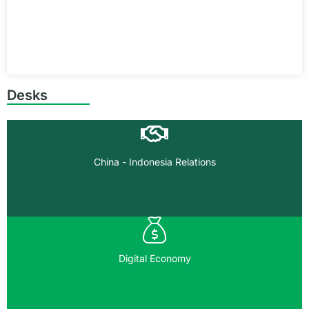
Desks
China - Indonesia Relations
Digital Economy
F
J