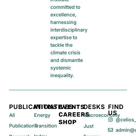
committed to
excellence,
harnessing
interdisciplinary
expertise to
tackle the
climate crisis
and dismantle
systemic
inequality.
PUBLICATIONS
INITIATIVES
EVENTS
DESKS
FIND
US
CAREERS
All
Energy
Macroeconomy
@celios_
SHOP
Publications
Transition
Just
admin@c