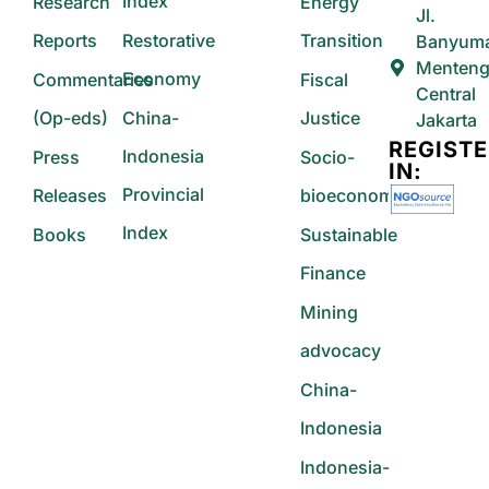
Index
Research
Energy
Jl.
Reports
Restorative
Transition
Banyum
Menteng
Economy
Commentaries
Fiscal
Central
(Op-eds)
China-
Justice
Jakarta
REGIST
Indonesia
Press
Socio-
IN:
Provincial
Releases
bioeconomy
Index
Books
Sustainable
Finance
Mining
advocacy
China-
Indonesia
Indonesia-